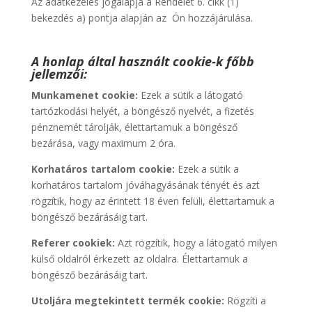
Az adatkezelés jogalapja a Rendelet 6. cikk (1)
bekezdés a) pontja alapján az Ön hozzájárulása.
A honlap által használt cookie-k főbb
jellemzői:
Munkamenet cookie:
Ezek a sütik a látogató
tartózkodási helyét, a böngésző nyelvét, a fizetés
pénznemét tárolják, élettartamuk a böngésző
bezárása, vagy maximum 2 óra.
Korhatáros tartalom cookie:
Ezek a sütik a
korhatáros tartalom jóváhagyásának tényét és azt
rögzítik, hogy az érintett 18 éven felüli, élettartamuk a
böngésző bezárásáig tart.
Referer cookiek:
Azt rögzítik, hogy a látogató milyen
külső oldalról érkezett az oldalra. Élettartamuk a
böngésző bezárásáig tart.
Utoljára megtekintett termék cookie:
Rögzíti a