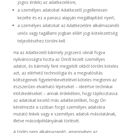
jogos érdek) az adatkezelésre,
a személyes adatokat Adatkezelő jogellenesen
kezelte és ez a panasz alapján megállapítást nyert,
a személyes adatokat az Adatkezelőre alkalmazandó
uniós vagy tagállami jogban előírt jogi kötelezettség
teljesítéséhez törölni kell.
Ha az Adatkezelő bármely jogszerű oknál fogva
nyilvánosságra hozta az Önről kezelt személyes
adatot, és bármely fent megjelölt okból törölni köteles
azt, az elérhető technológia és a megvalósítás
költségeinek figyelembevételével köteles megtenni az
észszerűen elvárható lépéseket – ideértve technikai
intézkedéseket – annak érdekében, hogy tájékoztassa
az adatokat kezelő más adatkezelőket, hogy Ön
kérelmezte a szóban forgó személyes adatokra
mutató linkek vagy e személyes adatok másolatának,
illetve másodpéldányának törlését.
A törlés nem alkalmazandó, amennyiben az