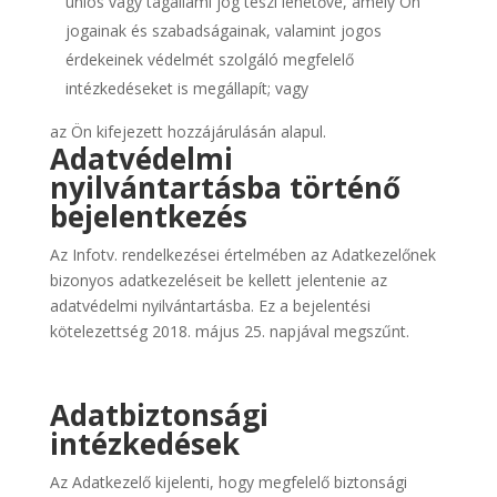
uniós vagy tagállami jog teszi lehetővé, amely Ön
jogainak és szabadságainak, valamint jogos
érdekeinek védelmét szolgáló megfelelő
intézkedéseket is megállapít; vagy
az Ön kifejezett hozzájárulásán alapul.
Adatvédelmi
nyilvántartásba történő
bejelentkezés
Az Infotv. rendelkezései értelmében az Adatkezelőnek
bizonyos adatkezeléseit be kellett jelentenie az
adatvédelmi nyilvántartásba. Ez a bejelentési
kötelezettség 2018. május 25. napjával megszűnt.
Adatbiztonsági
intézkedések
Az Adatkezelő kijelenti, hogy megfelelő biztonsági