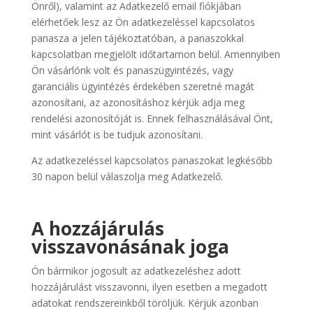
Önről), valamint az Adatkezelő email fiókjában
elérhetőek lesz az Ön adatkezeléssel kapcsolatos
panasza a jelen tájékoztatóban, a panaszokkal
kapcsolatban megjelölt időtartamon belül. Amennyiben
Ön vásárlónk volt és panaszügyintézés, vagy
garanciális ügyintézés érdekében szeretné magát
azonosítani, az azonosításhoz kérjük adja meg
rendelési azonosítóját is. Ennek felhasználásával Önt,
mint vásárlót is be tudjuk azonosítani.
Az adatkezeléssel kapcsolatos panaszokat legkésőbb
30 napon belül válaszolja meg Adatkezelő.
A hozzájárulás
visszavonásának joga
Ön bármikor jogosult az adatkezeléshez adott
hozzájárulást visszavonni, ilyen esetben a megadott
adatokat rendszereinkből töröljük. Kérjük azonban