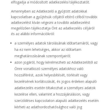
elfogadja a módosított adatkezelési tájékoztatót.
Amennyiben az Adatkezelő a gyűjtött adatokkal
kapcsolatban a gyűjtésük céljától eltérő célból további
adatkezelést kíván végezni a további adatkezelést
megelőzően tájékoztatja Önt az adatkezelés céljáról
és az alábbi információkról:
a személyes adatok tárolásának időtartamáról, vagy
ha ez nem lehetséges, akkor az időtartam
meghatározásának szempontjairól;
azon jogáról, hogy kérelmezheti az Adatkezelőtől az
Önre vonatkozó személyes adatokhoz való
hozzáférést, azok helyesbítését, törlését vagy
kezelésének korlátozását, és jogos érdeken alapuló
adatkezelés esetén tiltakozhat a személyes adatok
kezelése ellen, valamint a hozzájáruláson, vagy
szerződéses kapcsolaton alapuló adatkezelés esetén
kérheti az adathordozhatósághoz való jog