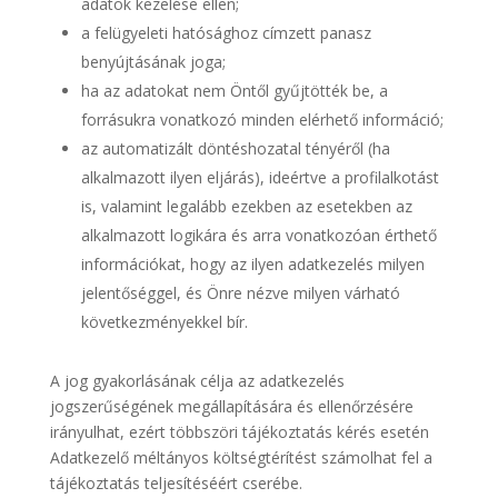
adatok kezelése ellen;
a felügyeleti hatósághoz címzett panasz
benyújtásának joga;
ha az adatokat nem Öntől gyűjtötték be, a
forrásukra vonatkozó minden elérhető információ;
az automatizált döntéshozatal tényéről (ha
alkalmazott ilyen eljárás), ideértve a profilalkotást
is, valamint legalább ezekben az esetekben az
alkalmazott logikára és arra vonatkozóan érthető
információkat, hogy az ilyen adatkezelés milyen
jelentőséggel, és Önre nézve milyen várható
következményekkel bír.
A jog gyakorlásának célja az adatkezelés
jogszerűségének megállapítására és ellenőrzésére
irányulhat, ezért többszöri tájékoztatás kérés esetén
Adatkezelő méltányos költségtérítést számolhat fel a
tájékoztatás teljesítéséért cserébe.