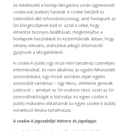
Az Adatkezelő a honlap látogatása során úgynevezett
cookie-kat (sütiket) használ. A cookie betűből és
számokból álló információcsomag, amit honlapunk az
Ön böngészőjének küld el azzal a céllal, hogy
elmentse bizonyos beállításait, megkönnyítse a
honlapunk használatát és közreműködik abban, hogy
néhány releváns, statisztikai jellegű információt
gyűjtsünk a látogatóinkról.
A cookie-k (sütik) egy része nem tartalmaz személyes
információkat, és nem alkalmas az egyéni felhasználó
azonosítására, egy részük azonban olyan egyéni
azonosítót tartalmaz – egy titkos, véletlenül generált
számsort – amelyet az Ön eszköze tárol, ezzel az Ön
azonosíthatóságát is biztosítja. Az egyes cookie-k
(sütik) működési időtartamát az egyes cookie-k (sütik)
vonatkozó leírása tartalmazza.
A cookie-k jogszabályi háttere és jogalapja: