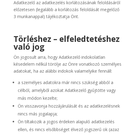
Adatkezelő az adatkezelés korlátozásának feloldásáról
előzetesen (legalább a korlátozás feloldását megelőző
3 munkanappal) tájékoztatja Önt.
Törléshez – elfeledtetéshez
való jog
Ön jogosult arra, hogy Adatkezelő indokolatlan
késedelem nélkül törölje az Önre vonatkozó személyes
adatokat, ha az alábbi indokok valamelyike fennáll:
a személyes adatokra már nincs szükség abból a
célból, amelyből azokat Adatkezelő gyűjtötte vagy
más módon kezelte;
Ön visszavonja hozzájárulását és az adatkezelésnek
nincs más jogalapja;
Ön tiltakozik a jogos érdeken alapuló adatkezelés
ellen, és nincs elsőbbséget élvező jogszerű ok (azaz