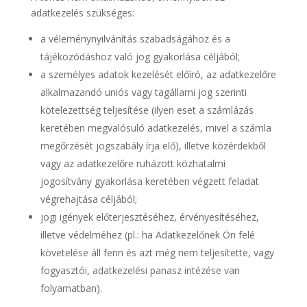
adatkezelés szükséges:
a véleménynyilvánítás szabadságához és a
tájékozódáshoz való jog gyakorlása céljából;
a személyes adatok kezelését előíró, az adatkezelőre
alkalmazandó uniós vagy tagállami jog szerinti
kötelezettség teljesítése (ilyen eset a számlázás
keretében megvalósuló adatkezelés, mivel a számla
megőrzését jogszabály írja elő), illetve közérdekből
vagy az adatkezelőre ruházott közhatalmi
jogosítvány gyakorlása keretében végzett feladat
végrehajtása céljából;
jogi igények előterjesztéséhez, érvényesítéséhez,
illetve védelméhez (pl.: ha Adatkezelőnek Ön felé
követelése áll fenn és azt még nem teljesítette, vagy
fogyasztói, adatkezelési panasz intézése van
folyamatban).