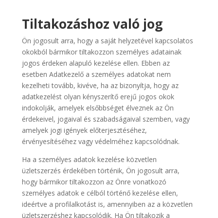
Tiltakozáshoz való jog
Ön jogosult arra, hogy a saját helyzetével kapcsolatos
okokból bármikor tiltakozzon személyes adatainak
jogos érdeken alapuló kezelése ellen. Ebben az
esetben Adatkezelő a személyes adatokat nem
kezelheti tovább, kivéve, ha az bizonyítja, hogy az
adatkezelést olyan kényszerítő erejű jogos okok
indokolják, amelyek elsőbbséget élveznek az Ön
érdekeivel, jogaival és szabadságaival szemben, vagy
amelyek jogi igények előterjesztéséhez,
érvényesítéséhez vagy védelméhez kapcsolódnak.
Ha a személyes adatok kezelése közvetlen
üzletszerzés érdekében történik, Ön jogosult arra,
hogy bármikor tiltakozzon az Önre vonatkozó
személyes adatok e célból történő kezelése ellen,
ideértve a profilalkotást is, amennyiben az a közvetlen
üzletszerzéshez kapcsolódik. Ha Ön tiltakozik a