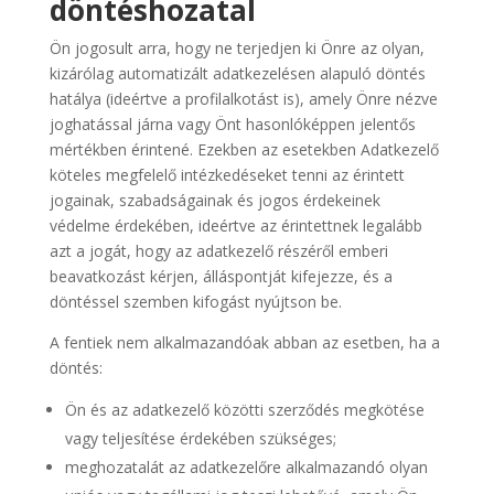
döntéshozatal
Ön jogosult arra, hogy ne terjedjen ki Önre az olyan,
kizárólag automatizált adatkezelésen alapuló döntés
hatálya (ideértve a profilalkotást is), amely Önre nézve
joghatással járna vagy Önt hasonlóképpen jelentős
mértékben érintené. Ezekben az esetekben Adatkezelő
köteles megfelelő intézkedéseket tenni az érintett
jogainak, szabadságainak és jogos érdekeinek
védelme érdekében, ideértve az érintettnek legalább
azt a jogát, hogy az adatkezelő részéről emberi
beavatkozást kérjen, álláspontját kifejezze, és a
döntéssel szemben kifogást nyújtson be.
A fentiek nem alkalmazandóak abban az esetben, ha a
döntés:
Ön és az adatkezelő közötti szerződés megkötése
vagy teljesítése érdekében szükséges;
meghozatalát az adatkezelőre alkalmazandó olyan