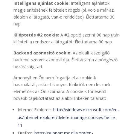
Intelligens ajánlat cookie:
Intelligens ajánlatok
megjelenítésének feltételeit rögzíti (pl. volt-e már az
oldalon a látogató, van-e rendelése). Élettartama 30
nap.
Kiléptetés #2 cookie:
A #2 opció szerint 90 nap után
kilépteti a rendszer a látogatót. Élettartama 90 nap.
Backend azonosító cookie:
Az oldalt kiszolgáló
backend szerver azonosítója. Élettartama a böngésző
bezárásáig tart.
Amennyiben Ön nem fogadja el a cookie-k
használatát, akkor bizonyos funkciók nem lesznek
elérhetőek az Ön számára. A cookie-k törléséről
bővebb tájékoztatást az alábbi linkeken találhat:
Internet Explorer:
http://windows.microsoft.com/en-
us/internet-explorer/delete-manage-cookies#ie=ie-
11
Firefox:
https://support.mozilla.org/en-