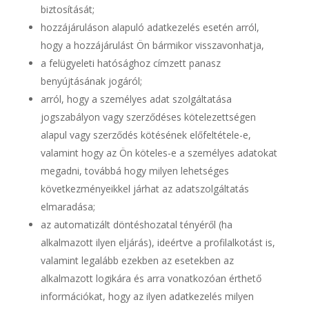
biztosítását;
hozzájáruláson alapuló adatkezelés esetén arról,
hogy a hozzájárulást Ön bármikor visszavonhatja,
a felügyeleti hatósághoz címzett panasz
benyújtásának jogáról;
arról, hogy a személyes adat szolgáltatása
jogszabályon vagy szerződéses kötelezettségen
alapul vagy szerződés kötésének előfeltétele-e,
valamint hogy az Ön köteles-e a személyes adatokat
megadni, továbbá hogy milyen lehetséges
következményeikkel járhat az adatszolgáltatás
elmaradása;
az automatizált döntéshozatal tényéről (ha
alkalmazott ilyen eljárás), ideértve a profilalkotást is,
valamint legalább ezekben az esetekben az
alkalmazott logikára és arra vonatkozóan érthető
információkat, hogy az ilyen adatkezelés milyen