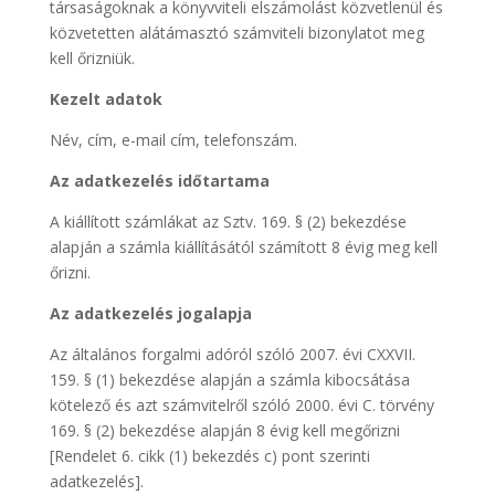
társaságoknak a könyvviteli elszámolást közvetlenül és
közvetetten alátámasztó számviteli bizonylatot meg
kell őrizniük.
Kezelt adatok
Név, cím, e-mail cím, telefonszám.
Az adatkezelés időtartama
A kiállított számlákat az Sztv. 169. § (2) bekezdése
alapján a számla kiállításától számított 8 évig meg kell
őrizni.
Az adatkezelés jogalapja
Az általános forgalmi adóról szóló 2007. évi CXXVII.
159. § (1) bekezdése alapján a számla kibocsátása
kötelező és azt számvitelről szóló 2000. évi C. törvény
169. § (2) bekezdése alapján 8 évig kell megőrizni
[Rendelet 6. cikk (1) bekezdés c) pont szerinti
adatkezelés].