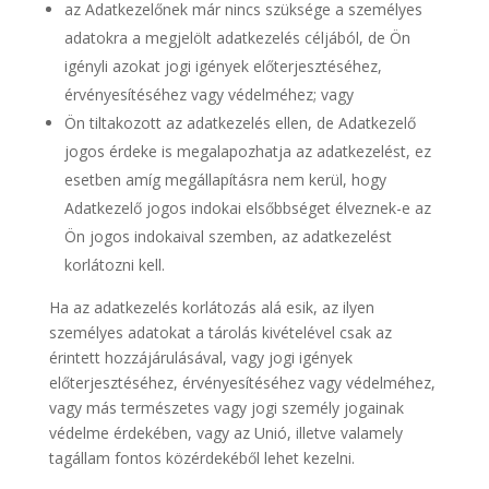
az Adatkezelőnek már nincs szüksége a személyes
adatokra a megjelölt adatkezelés céljából, de Ön
igényli azokat jogi igények előterjesztéséhez,
érvényesítéséhez vagy védelméhez; vagy
Ön tiltakozott az adatkezelés ellen, de Adatkezelő
jogos érdeke is megalapozhatja az adatkezelést, ez
esetben amíg megállapításra nem kerül, hogy
Adatkezelő jogos indokai elsőbbséget élveznek-e az
Ön jogos indokaival szemben, az adatkezelést
korlátozni kell.
Ha az adatkezelés korlátozás alá esik, az ilyen
személyes adatokat a tárolás kivételével csak az
érintett hozzájárulásával, vagy jogi igények
előterjesztéséhez, érvényesítéséhez vagy védelméhez,
vagy más természetes vagy jogi személy jogainak
védelme érdekében, vagy az Unió, illetve valamely
tagállam fontos közérdekéből lehet kezelni.